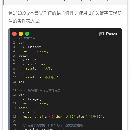
这是13.0版本最受期待的语言特性，使用
if
关键字实现简
洁的条件表达式
：
Pascal
// 传统写法
var
  x
:
 Integer
;
result
:
string
;
begin
  x 
:=
10
;
if
 x 
>
5
then
result
:=
'大于5'
else
result
:=
'小于等于5'
;
end
;
// ✨ 新特性：三元运算符写法
var
  x
:
 Integer
;
result
:
string
;
begin
  x 
:=
10
;
result
:=
if
 x 
>
5
then
'大于5'
else
'小于等于5'
;
// 更复杂的示例：计算平方根，避免负数错误
var
 value
:
 Integer 
:=
-4
;