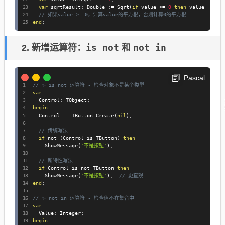
var
 sqrtResult
:
 Double 
:=
 Sqrt
(
if
 value 
>=
0
then
 value 
else
// 如果value >= 0，计算value的平方根，否则计算0的平方根
end
;
is not
not in
2. 新增运算符：
和
Pascal
// ✨ is not 运算符 - 检查对象不是某个类型
var
  Control
:
 TObject
;
begin
  Control 
:=
 TButton
.
Create
(
nil
)
;
// 传统写法
if
not
(
Control 
is
 TButton
)
then
    ShowMessage
(
'不是按钮'
)
;
// 新特性写法
if
 Control 
is
not
 TButton 
then
    ShowMessage
(
'不是按钮'
)
;
// 更直观
end
;
// ✨ not in 运算符 - 检查值不在集合中
var
  Value
:
 Integer
;
begin