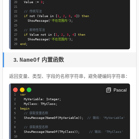
  Value 
:=
3
;
// 传统写法
if
not
(
Value 
in
[
1
,
2
,
3
,
4
]
)
then
    ShowMessage
(
'不在范围内'
)
;
// 新特性写法
if
 Value 
not
in
[
1
,
2
,
3
,
4
]
then
    ShowMessage
(
'不在范围内'
)
;
end
;
NameOf
3.
内置函数
返回变量、类型、字段的名称字符串，避免硬编码字符串
：
Pascal
var
  MyVariable
:
 Integer
;
  MyClass
:
 TMyClass
;
begin
// 获取变量名称
  ShowMessage
(
NameOf
(
MyVariable
)
)
;
// 输出: 'MyVariable'
// 获取类型名称
  ShowMessage
(
NameOf
(
TMyClass
)
)
;
// 输出: 'TMyClass'