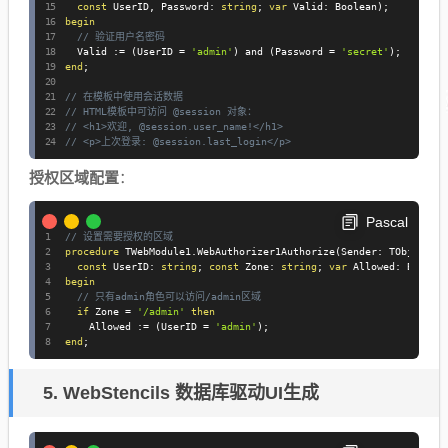
const
 UserID
,
 Password
:
string
;
var
 Valid
:
 Boolean
)
;
begin
// 验证用户名密码
  Valid 
:=
(
UserID 
=
'admin'
)
and
(
Password 
=
'secret'
)
;
end
;
// 在模板中使用会话数据
// HTML模板中可访问 @session 对象：
// <h1>欢迎, @session.user_name!</h1>
// <p>上次登录: @session.last_login</p>
授权区域配置
：
Pascal
// 设置需要授权的区域
procedure
 TWebModule1
.
WebAuthorizer1Authorize
(
Sender
:
 TObject
;
const
 UserID
:
string
;
const
 Zone
:
string
;
var
 Allowed
:
 Boolea
begin
// 只有admin角色可以访问/admin区域
if
 Zone 
=
'/admin'
then
    Allowed 
:=
(
UserID 
=
'admin'
)
;
end
;
5. WebStencils 数据库驱动UI生成