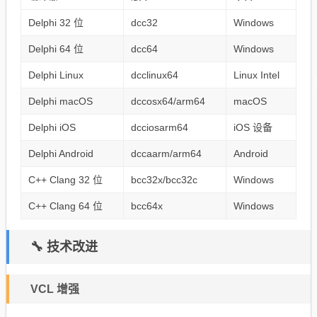
Delphi 32 位
dcc32
Windows
Delphi 64 位
dcc64
Windows
Delphi Linux
dcclinux64
Linux Intel
Delphi macOS
dccosx64/arm64
macOS
Delphi iOS
dcciosarm64
iOS 设备
Delphi Android
dccaarm/arm64
Android
C++ Clang 32 位
bcc32x/bcc32c
Windows
C++ Clang 64 位
bcc64x
Windows
🔧 技术改进
VCL 增强