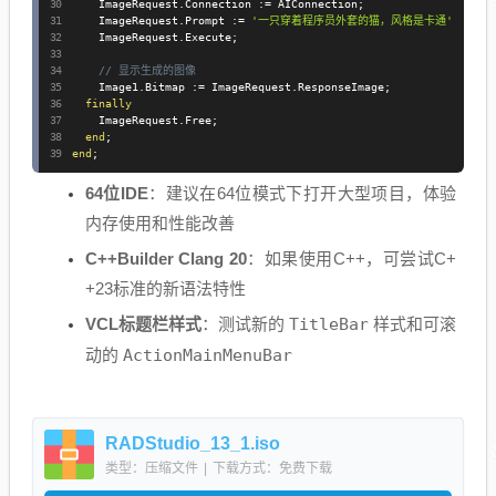
    ImageRequest
.
Connection 
:=
 AIConnection
;
    ImageRequest
.
Prompt 
:=
'一只穿着程序员外套的猫，风格是卡通'
;
    ImageRequest
.
Execute
;
// 显示生成的图像
    Image1
.
Bitmap 
:=
 ImageRequest
.
ResponseImage
;
finally
    ImageRequest
.
Free
;
end
;
end
;
64位IDE
：建议在64位模式下打开大型项目，体验
内存使用和性能改善
C++Builder Clang 20
：如果使用C++，可尝试C+
+23标准的新语法特性
VCL标题栏样式
：测试新的
TitleBar
样式和可滚
动的
ActionMainMenuBar
RADStudio_13_1.iso
类型：压缩文件
|
下载方式：免费下载