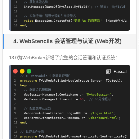
// 获取字段名称
  ShowMessage
(
NameOf
(
MyClass
.
MyField
)
)
;
// 输出: 'MyField'
// 实际应用：错误处理时引用变量名
raise
 Exception
.
CreateFmt
(
'变量 %s 的值无效'
,
[
NameOf
(
MyVariabl
end
;
4. WebStencils 会话管理与认证 (Web开发)
13.0为WebBroker新增了完整的会话管理和认证系统
：
Pascal
// 在 WebModule 中配置认证组件
procedure
 TWebModule1
.
WebModuleCreate
(
Sender
:
 TObject
)
;
begin
// 配置会话管理器
  WebSessionManager1
.
CookieName 
:=
'MyAppSession'
;
  WebSessionManager1
.
Timeout 
:=
60
;
// 60分钟超时
// 配置表单认证器
  WebFormsAuthenticator1
.
LoginURL 
:=
'/login.html'
;
  WebFormsAuthenticator1
.
HomeURL 
:=
'/dashboard.html'
;
end
;
// 认证事件处理
procedure
 TWebModule1
.
WebFormsAuthenticator1Authenticate
(
Sender