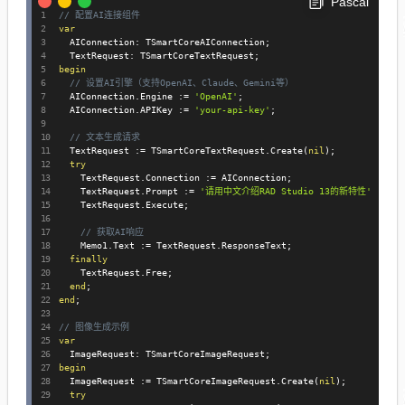
Pascal
// 配置AI连接组件
var
  AIConnection
:
 TSmartCoreAIConnection
;
  TextRequest
:
 TSmartCoreTextRequest
;
begin
// 设置AI引擎（支持OpenAI、Claude、Gemini等）
  AIConnection
.
Engine 
:=
'OpenAI'
;
  AIConnection
.
APIKey 
:=
'your-api-key'
;
// 文本生成请求
  TextRequest 
:=
 TSmartCoreTextRequest
.
Create
(
nil
)
;
try
    TextRequest
.
Connection 
:=
 AIConnection
;
    TextRequest
.
Prompt 
:=
'请用中文介绍RAD Studio 13的新特性'
;
    TextRequest
.
Execute
;
// 获取AI响应
    Memo1
.
Text 
:=
 TextRequest
.
ResponseText
;
finally
    TextRequest
.
Free
;
end
;
end
;
// 图像生成示例
var
  ImageRequest
:
 TSmartCoreImageRequest
;
begin
  ImageRequest 
:=
 TSmartCoreImageRequest
.
Create
(
nil
)
;
try