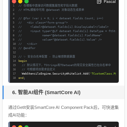
Pascal
// 在模板中直接访问数据集属性和字段元数据
// HTML模板中可用 @dataset 对象动态生成表单
// @for (var i = 0; i < dataset.fields.Count; i++)
//   <div class="form-group">
//     <label>@dataset.fields[i].DisplayLabel</label>
//     <input type="@if dataset.fields[i].DataType = ftString t
//            name="@dataset.fields[i].FieldName" 
//            value="@dataset.fields[i].Value" />
//   </div>
// @endfor
// ✨ 安全白名单配置 - 防止敏感数据暴露
begin
// 默认情况下，TStrings和TDataset的常见安全属性已在白名单中
// 可根据项目需求自定义
  WebStencilsEngine
.
SecurityWhitelist
.
Add
(
'TCustomClass.MySafeP
end
;
6. 智能AI组件 (SmartCore AI)
通过GetIt安装SmartCore AI Component Pack后，可快速集
成AI功能
：