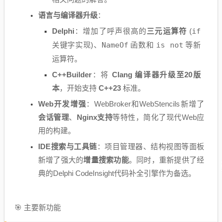
语言与编译器升级
：
Delphi
：增加了呼声很高的
三元运算符
(
if
关键字实现)、
NameOf
函数和
is not
等新
运算符。
C++Builder
：将
Clang 编译器升级至20版
本
，开始支持
C++23
标准。
Web开发增强
：WebBroker和WebStencils新增了
会话管理
、
Nginx支持
等特性，简化了现代Web应
用的构建。
IDE搜索与工具链
：项目管理器、结构视图等面板
新增了强大的
增量搜索功能
。同时，重新提供了经
典的Delphi CodeInsight代码补全引擎作为备选。
🎯 主要新功能