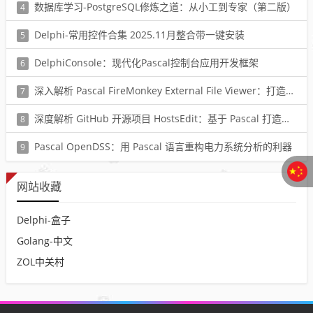
阅读：2122
数据库学习-PostgreSQL修炼之道：从小工到专家（第二版）
4
阅读：1576
Delphi-常用控件合集 2025.11月整合带一键安装
5
阅读：1764
DelphiConsole：现代化Pascal控制台应用开发框架
6
阅读：417
深入解析 Pascal FireMonkey External File Viewer：打造万能文档预览功能的终极指南与实战代码示例
7
阅读：636
深度解析 GitHub 开源项目 HostsEdit：基于 Pascal 打造的高效 hosts 文件管理工具，告别手动编辑错误，一键优化网络映射，开发者与极客不可错过的系统运维神器
8
阅读：303
Pascal OpenDSS：用 Pascal 语言重构电力系统分析的利器
9
阅读：190
网站收藏
Delphi-盒子
Golang-中文
ZOL中关村