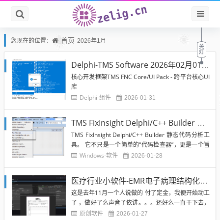
首页
您现在的位置：
2026年1月
Delphi-TMS Software 2026年02月01日-组件库全家桶带安装工具
核心开发框架TMS FNC Core/UI Pack - 跨平台核心UI
库
Delphi-组件
2026-01-31
TMS FixInsight Delphi/C++ Builder 静态代码分析工具
TMS FixInsight Delphi/C++ Builder 静态代码分析工
具。 它不只是一个简单的“代码检查器”，更是一个旨
在预防缺陷、强制执行代码规范、并提升整体代码质
Windows-软件
2026-01-28
量**的深度分析平台。它直接在 IDE（如 RAD Studi
o、VS Code 等）中运行，提供实时的反馈。 v2026...
医疗行业小软件-EMR电子病理结构化档案（开发阑尾....）
这是去年11月一个人说做的 付了定金，我便开始动工
了 ，做好了么声音了依讲。。。还好么一直干下去，
后来看么声音了，正好有别的事情干了又去干别的
原创软件
2026-01-27