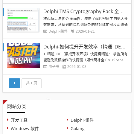
了，现在快过年了。么事情干翻出来看看。程序主要
有四个部分组成1，模板编辑工具2, 客户端录入处理
Delphi-TMS Cryptography Pack 全面的加密组件库
工具
核心特点与优势 全面性：覆盖了现代密码学的绝大多
数需求，从基础的哈希到复杂的非对称加密和网络通
信安全。 易用性：提供直观的 VCL/FMX 控件和非可
Delphi-组件
2026-01-21
视化的类，无需深厚的密码学知识即可集成到项目
中。 原生与高性能：纯 Delphi/Pascal 代码编写，编
Delphi-如何提升开发效率（精通 IDE，窗口布局管理）
译进你的程序，无需依赖外部 DLL，执行效...
1. 精通 IDE（集成开发环境）快捷键精通： 掌握所有
能避免鼠标操作的快捷键（如代码补全 Ctrl+Space
电子书
2026-01-08
1
共 1 页
网站分类
开发工具
Delphi-组件
Windows-软件
Golang