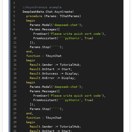
//Asynchronous example
  DeepSeekBeta
.
Chat
.
AsynCreate
(
procedure
(
Params
:
 TChatParams
)
begin
      Params
.
Model
(
'deepseek-chat'
)
;
      Params
.
Messages
(
[
        FromUser
(
'Please write quick sort code'
)
,
        FromAssistant
(
'```python\n'
,
True
)
]
)
;
      Params
.
Stop
(
'```'
)
;
end
,
function
:
 TAsynChat

begin
Result
.
Sender 
:=
 TutorialHub
;
Result
.
OnStart 
:=
 Start
;
Result
.
OnSuccess 
:=
 Display
;
Result
.
OnError 
:=
 Display
;
begin
      Params
.
Model
(
'deepseek-chat'
)
;
      Params
.
Messages
(
[
        FromUser
(
'Please write quick sort code'
)
,
        FromAssistant
(
'```python\n'
,
True
)
]
)
;
      Params
.
Stop
(
'```'
)
;
end
,
function
:
 TAsynChat

begin
Result
.
Sender 
:=
 TutorialHub
;
Result
.
OnStart 
:=
 Start
;