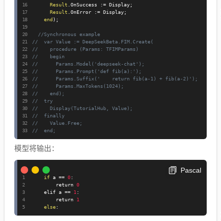
Result
.
OnSuccess 
:=
 Display
;
Result
.
OnError 
:=
 Display
;
end
)
;
//Synchronous example
//  var Value := DeepSeekBeta.FIM.Create(
//    procedure (Params: TFIMParams)
//    begin
//      Params.Model('deepseek-chat');
//      Params.Prompt('def fib(a):');
//      Params.Suffix('    return fib(a-1) + fib(a-2)');
//      Params.MaxTokens(1024);
//    end);
//  try
//    Display(TutorialHub, Value);
//  finally
//    Value.Free;
//  end;
模型将输出：
Pascal
if
 a 
=
=
0
:
        return 
0
    elif a 
=
=
1
:
        return 
1
else
: