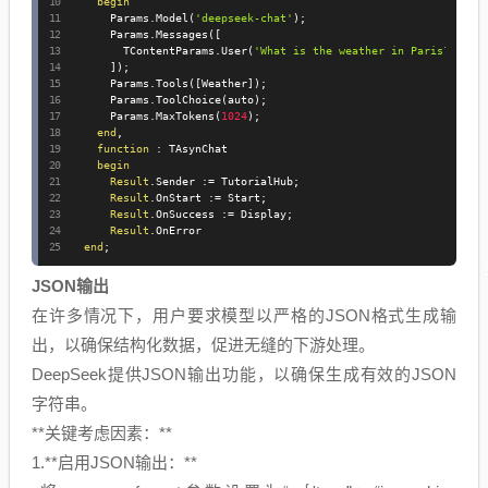
begin
      Params
.
Model
(
'deepseek-chat'
)
;
      Params
.
Messages
(
[
        TContentParams
.
User
(
'What is the weather in Paris?'
)
]
)
;
      Params
.
Tools
(
[
Weather
]
)
;
      Params
.
ToolChoice
(
auto
)
;
      Params
.
MaxTokens
(
1024
)
;
end
,
function
:
 TAsynChat

begin
Result
.
Sender 
:=
 TutorialHub
;
Result
.
OnStart 
:=
 Start
;
Result
.
OnSuccess 
:=
 Display
;
Result
.
OnError

end
;
JSON输出
在许多情况下，用户要求模型以严格的JSON格式生成输
出，以确保结构化数据，促进无缝的下游处理。
DeepSeek提供JSON输出功能，以确保生成有效的JSON
字符串。
**关键考虑因素：**
1.**启用JSON输出：**