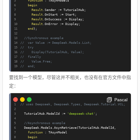
function
:
 TAsynModels

begin
Result
.
Sender 
:=
 TutorialHub
;
Result
.
OnStart 
:=
 Start
;
Result
.
OnSuccess 
:=
 Display
;
Result
.
OnError 
:=
 Display
;
end
)
;
//Synchronous example
//  var Value := DeepSeek.Models.List;
//  try
//    Display(TutorialHub, Value);
//  finally
//    Value.Free;
//  end;
要找到一个模型，尽管这并不相关，也没有在官方文件中指
定：
Pascal
// uses Deepseek, Deepseek.Types, Deepseek.Tutorial.VCL;
  TutorialHub
.
ModelId 
:=
'deepseek-chat'
;
//Asynchronous example
  DeepSeek
.
Models
.
AsynRetrieve
(
TutorialHub
.
ModelId
,
function
:
 TAsynModel

begin