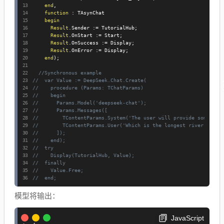
end
,
function
:
 TAsynChat

begin
Result
.
Sender 
:=
 TutorialHub
;
Result
.
OnStart 
:=
 Start
;
Result
.
OnSuccess 
:=
 Display
;
Result
.
OnError 
:=
 Display
;
end
)
;
//Synchronous example
//  var Value := DeepSeek.Chat.Create(
//    procedure (Params: TChatParams)
//    begin
//      Params.Model('deepseek-chat');
//      Params.Messages([
//        TContentParams.System('The user will provide some exa
//        TContentParams.User('Which is the longest river in th
//      ]);
//    end);
//  try
//    Display(TutorialHub, Value);
//  finally
//    Value.Free;
//  end;
模型将输出：
JavaScript