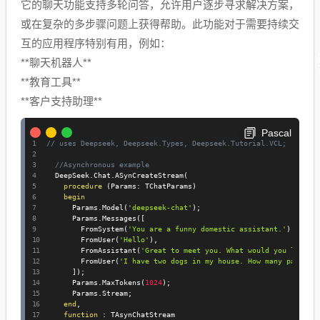
它的聊天功能支持多轮问答，允许用户逐步寻求解决方案，
或在复杂的多步骤问题上获得帮助。此功能对于需要持续交
互的应用程序特别有用，例如：
**聊天机器人**
**教育工具**
**客户支持助理**
Pascal
// uses Deepseek, Deepseek.Types, Deepseek.Tutorial.VCL;
//Asynchronous example
  DeepSeek
.
Chat
.
ASynCreateStream
(
procedure
(
Params
:
 TChatParams
)
begin
      Params
.
Model
(
'deepseek-chat'
)
;
      Params
.
Messages
(
[
        FromSystem
(
'You are a funny domestic assistant.'
)
,
        FromUser
(
'Hello'
)
,
        FromAssistant
(
'Great to meet you. What would you like t
        FromUser
(
'I have two dogs in my house. How many paws ar
]
)
;
      Params
.
MaxTokens
(
1024
)
;
      Params
.
Stream
;
end
,
function
:
 TAsynChatStream
