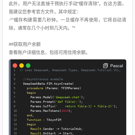
此外，用户无法直接干预执行手动“缓存清除”。在这方面，
我建议您参考官方文件，其中规定：
-*“缓存构建需要几秒钟。一旦缓存不再使用，它将自动清
除，通常在几个小时到几天内。”*
##获取用户余额
查看账户详细信息，包括可用信用余额。
Pascal
// uses Deepseek, Deepseek.Types, Deepseek.Tutorial.VCL;
//Asynchronous example
  DeepSeekBeta
.
FIM
.
AsynCreate
(
procedure
(
Params
:
 TFIMParams
)
begin
      Params
.
Model
(
'deepseek-chat'
)
;
      Params
.
Prompt
(
'def fib(a):'
)
;
      Params
.
Suffix
(
'    return fib(a-1) + fib(a-2)'
)
;
      Params
.
MaxTokens
(
1024
)
;
end
,
function
:
 TAsynFIM

begin
Result
.
Sender 
:=
 TutorialHub
;
Result
.
OnStart 
:=
 Start
;