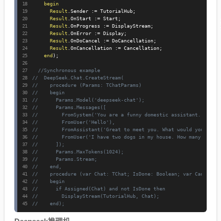
begin
Result
.
Sender 
:=
 TutorialHub
;
Result
.
OnStart 
:=
 Start
;
Result
.
OnProgress 
:=
 DisplayStream
;
Result
.
OnError 
:=
 Display
;
Result
.
OnDoCancel 
:=
 DoCancellation
;
Result
.
OnCancellation 
:=
 Cancellation
;
end
)
;
//Synchronous example
//  DeepSeek.Chat.CreateStream(
//    procedure (Params: TChatParams)
//    begin
//      Params.Model('deepseek-chat');
//      Params.Messages([
//        FromSystem('You are a funny domestic assistant.'),
//        FromUser('Hello'),
//        FromAssistant('Great to meet you. What would you like
//        FromUser('I have two dogs in my house. How many paws 
//      ]);
//      Params.MaxTokens(1024);
//      Params.Stream;
//    end,
//    procedure (var Chat: TChat; IsDone: Boolean; var Cancel: 
//    begin
//      if Assigned(Chat) and not IsDone then
//        DisplayStream(TutorialHub, Chat);
//    end);