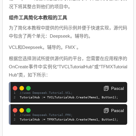
况下将其整合到他们的项目中。
组件工具简化本教程的工具
为了简化本教程中提供的代码示例并便于快速实现，源代码
中包含了两个单元：Deepseek。
辅导的。
VCL和Deepseek。辅导的。FMX`。
根据您选择测试所提供源代码的平台，您需要在应用程序的
OnCreate事件中实例化“TVCLTutorialHub”或“TFMXTutorial
Hub”类，如下所示：
Pascal
//uses Deepseek.Tutorial.VCL;
TutorialHub 
:=
 TVCLTutorialHub
.
Create
(
Memo1
,
 Button1
)
;
Pascal
//uses Deepseek.Tutorial.FMX;
TutorialHub 
:=
 TFMXTutorialHub
.
Create
(
Memo1
,
 Button1
)
;