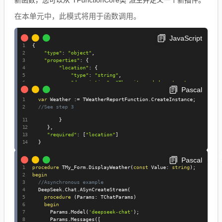
新函数，您可以从“TFunctionCore类”派生并定义一个新插件。
在本单元中，此模式将用于函数调用。
JavaScript
{
"type"
:
"object"
,
"properties"
:
{
"location"
:
{
"type"
:
"string"
,
"description"
:
"The city and department, e.g. Mars
Pascal
}
,
"unit"
:
{
var
 Weather 
:=
 TWeatherReportFunction
.
CreateInstance
;
"type"
:
"string"
,
//See step 3
"enum"
:
[
"celsius"
,
"fahrenheit"
]
}
然后，我们定义了一个方法，使用**天气工具**显示查询的*
}
,
"required"
:
[
"location"
]
*结果**。
}
我们将使用[`Deepseek.Functions.Example`]中定义的TWea
Pascal
procedure
 TMy_Form
.
DisplayWeather
(
const
 Value
:
string
)
;
therReportFunction插件(https://github.com/MaxiDonkey/Del
begin
//Asynchronous example
phiDeepseek/blob/main/source/Deepseek.Functions.Exam
  DeepSeek
.
Chat
.
ASynCreateStream
(
procedure
(
Params
:
 TChatParams
)
ple.pas)单位。
begin
      Params
.
Model
(
'deepseek-chat'
)
;
      Params
.
Messages
(
[