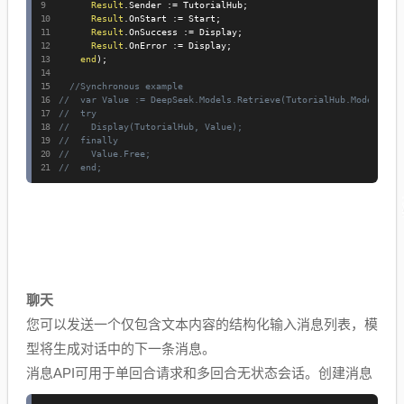
Result
.
Sender 
:=
 TutorialHub
;
Result
.
OnStart 
:=
 Start
;
Result
.
OnSuccess 
:=
 Display
;
Result
.
OnError 
:=
 Display
;
end
)
;
//Synchronous example
//  var Value := DeepSeek.Models.Retrieve(TutorialHub.ModelId);
//  try
//    Display(TutorialHub, Value);
//  finally
//    Value.Free;
//  end;
聊天
您可以发送一个仅包含文本内容的结构化输入消息列表，模
型将生成对话中的下一条消息。
消息API可用于单回合请求和多回合无状态会话。创建消息