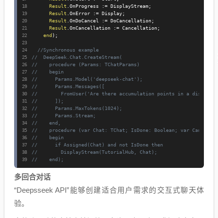
Result
.
OnProgress 
:=
 DisplayStream
;
Result
.
OnError 
:=
 Display
;
Result
.
OnDoCancel 
:=
 DoCancellation
;
Result
.
OnCancellation 
:=
 Cancellation
;
end
)
;
//Synchronous example
//  DeepSeek.Chat.CreateStream(
//    procedure (Params: TChatParams)
//    begin
//      Params.Model('deepseek-chat');
//      Params.Messages([
//        FromUser('Are there accumulation points in a discrete
//      ]);
//      Params.MaxTokens(1024);
//      Params.Stream;
//    end,
//    procedure (var Chat: TChat; IsDone: Boolean; var Cancel: 
//    begin
//      if Assigned(Chat) and not IsDone then
//        DisplayStream(TutorialHub, Chat);
//    end);
多回合对话
“Deepsseek API”能够创建适合用户需求的交互式聊天体
验。