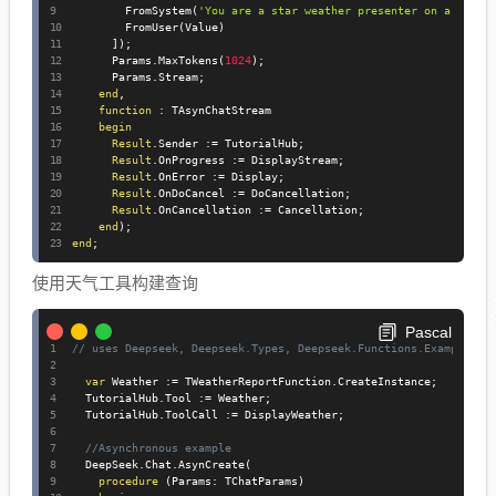
        FromSystem
(
'You are a star weather presenter on a natio
        FromUser
(
Value
)
]
)
;
      Params
.
MaxTokens
(
1024
)
;
      Params
.
Stream
;
end
,
function
:
 TAsynChatStream

begin
Result
.
Sender 
:=
 TutorialHub
;
Result
.
OnProgress 
:=
 DisplayStream
;
Result
.
OnError 
:=
 Display
;
Result
.
OnDoCancel 
:=
 DoCancellation
;
Result
.
OnCancellation 
:=
 Cancellation
;
end
)
;
end
;
使用天气工具构建查询
Pascal
// uses Deepseek, Deepseek.Types, Deepseek.Functions.Example, D
var
 Weather 
:=
 TWeatherReportFunction
.
CreateInstance
;
  TutorialHub
.
Tool 
:=
 Weather
;
  TutorialHub
.
ToolCall 
:=
 DisplayWeather
;
//Asynchronous example
  DeepSeek
.
Chat
.
AsynCreate
(
procedure
(
Params
:
 TChatParams
)