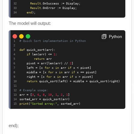
Result
.
OnSuccess 
:=
 Display
;
Result
.
OnError 
:=
 Display
;
end
)
;
The model will output:
Python
# Quick Sort implementation in Python
def
 quick_sort
(
arr
)
:
if
 len
(
arr
)
<=
1
:
return
 arr

    pivot 
=
 arr
[
len
(
arr
)
//
2
]
    left 
=
[
x 
for
 x 
in
 arr 
if
 x 
<
 pivot
]
    middle 
=
[
x 
for
 x 
in
 arr 
if
 x 
==
 pivot
]
    right 
=
[
x 
for
 x 
in
 arr 
if
 x 
>
 pivot
]
return
 quick_sort
(
left
)
+
 middle 
+
 quick_sort
(
right
)
# Example usage:
arr 
=
[
3
,
6
,
8
,
10
,
1
,
2
,
1
]
sorted_arr 
=
 quick_sort
(
arr
)
print
(
"Sorted array:"
,
 sorted_arr
)
end);