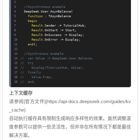
//Asynchronous example
  DeepSeek
.
User
.
AsynBalance
(
function
:
 TAsynBalance

begin
Result
.
Sender 
:=
 TutorialHub
;
Result
.
OnStart 
:=
 Start
;
Result
.
OnSuccess 
:=
 Display
;
Result
.
OnError 
:=
 Display
;
end
)
;
//Synchronous example
//  var Value := DeepSeek.User.Balance;
//  try
//    Display(TutorialHub, Value);
//  finally
//    Value.Free;
//  end;
上下文缓存
请参阅[官方文件](https://api-docs.deepseek.com/guides/kv
_cache)
自动执行缓存具有限制生成响应多样性的效果。虽然调整温
度参数可以提供一些灵活性，但并非在所有情况下都是最佳
解决方案。