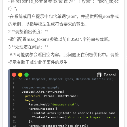
-将response_format参数设置为“｛'type”：“json_objec
t'｝”。
-在系统或用户提示中包含单词“json”，并提供所需json格式
的示例，以指导模型生成符合要求的输出。
2.**调整输出长度：**
-适当配置max_tokens参数以防止JSON字符串被截断。
3.**处理潜在问题：**
-API可能偶尔会返回空内容。此问题正在积极优化中。调整
提示有助于减少此类事件的发生。
Pascal
// uses Deepseek, Deepseek.Types, Deepseek.Tutorial.VCL;
//Asynchronous example
  DeepSeek
.
Chat
.
AsynCreate
(
procedure
(
Params
:
 TChatParams
)
begin
      Params
.
Model
(
'deepseek-chat'
)
;
      Params
.
Messages
(
[
        TContentParams
.
System
(
'The user will provide some exam 
        TContentParams
.
User
(
'Which is the longest river in the 
]
)
;
      Params
.
ResponseFormat
(
json_object
)
;