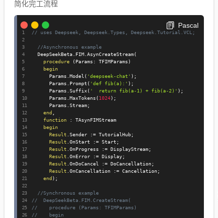
简化完工流程
Pascal
// uses Deepseek, Deepseek.Types, Deepseek.Tutorial.VCL;
//Asynchronous example
  DeepSeekBeta
.
FIM
.
AsynCreateStream
(
procedure
(
Params
:
 TFIMParams
)
begin
      Params
.
Model
(
'deepseek-chat'
)
;
      Params
.
Prompt
(
'def fib(a):'
)
;
      Params
.
Suffix
(
'  return fib(a-1) + fib(a-2)'
)
;
      Params
.
MaxTokens
(
1024
)
;
      Params
.
Stream
;
end
,
function
:
 TAsynFIMStream

begin
Result
.
Sender 
:=
 TutorialHub
;
Result
.
OnStart 
:=
 Start
;
Result
.
OnProgress 
:=
 DisplayStream
;
Result
.
OnError 
:=
 Display
;
Result
.
OnDoCancel 
:=
 DoCancellation
;
Result
.
OnCancellation 
:=
 Cancellation
;
end
)
;
//Synchronous example
//  DeepSeekBeta.FIM.CreateStream(
//    procedure (Params: TFIMParams)
//    begin