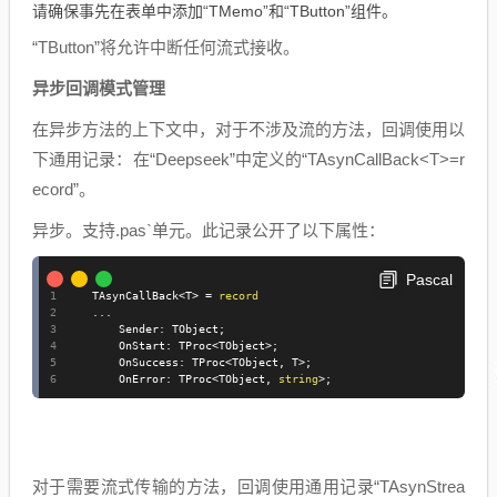
请确保事先在表单中添加“TMemo”和“TButton”组件。
“TButton”将允许中断任何流式接收。
异步回调模式管理
在异步方法的上下文中，对于不涉及流的方法，回调使用以
下通用记录：在“Deepseek”中定义的“TAsynCallBack<T>=r
ecord”。
异步。支持.pas`单元。此记录公开了以下属性：
Pascal
   TAsynCallBack
<
T
>
=
record
..
.
       Sender
:
 TObject
;
       OnStart
:
 TProc
<
TObject
>
;
       OnSuccess
:
 TProc
<
TObject
,
 T
>
;
       OnError
:
 TProc
<
TObject
,
string
>
;
对于需要流式传输的方法，回调使用通用记录“TAsynStrea