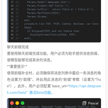
//      Params.Model('deepseek-chat');
//      Params.Prompt('def fib(a):');
//      Params.Suffix('  return fib(a-1) + fib(a-2)');
//      Params.MaxTokens(1024);
//      Params.Stream;
//    end,
//    procedure (var FIM: TFIM; IsDone: Boolean; var Cancel: Bo
//    begin
//      if Assigned(FIM) and not IsDone then
//        DisplayStream(TutorialHub, FIM);
//    end);
聊天前缀完成
要使用聊天前缀完成功能，用户必须为助手提供消息前缀，
使模型能够完成其余的消息。
**重要提示**
使用前缀补全时，必须确保将消息列表中最后一条消息的角
色设置为“助理”，并启用此消息的“前缀”参数（设置为“Tru
https://api.deepsee
e”）。此外，用户必须配置`base_url=“
k.com/beta“`激活Beta功能。
Pascal
// uses Deepseek, Deepseek.Types, Deepseek.Tutorial.VCL;