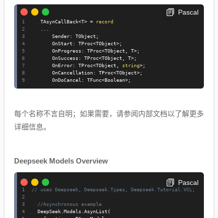
mCallBack<T>=record”，也在“Deepseek”中定义。
异步。
Pascal
支持.pas`单元。
此记录公开了以下属性：
   TAsynCallBack
<
T
>
=
record
..
.
       Sender
:
 TObject
;
       OnStart
:
 TProc
<
TObject
>
;
       OnProgress
:
 TProc
<
TObject
,
 T
>
;
       OnSuccess
:
 TProc
<
TObject
,
 T
>
;
       OnError
:
 TProc
<
TObject
,
string
>
;
       OnCancellation
:
 TProc
<
TObject
>
;
       OnDoCancel
:
 TFunc
<
Boolean
>
;
每个名称不言自明；
如果需要，请参阅内部文档以了解更多
详细信息。
Deepseek Models Overview
Pascal
// uses Deepseek, Deepseek.Types, Deepseek.Tutorial.VCL;
//Asynchronous example
  DeepSeek
.
Models
.
AsynList
(