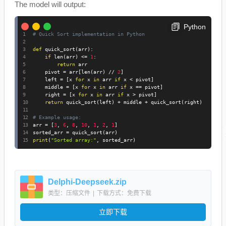
The model will output:
Python
# Quick Sort implementation in Python
def
 quick_sort
(
arr
)
:
if
 len
(
arr
)
<=
1
:
return
 arr

    pivot 
=
 arr
[
len
(
arr
)
//
2
]
    left 
=
[
x 
for
 x 
in
 arr 
if
 x 
<
 pivot
]
    middle 
=
[
x 
for
 x 
in
 arr 
if
 x 
==
 pivot
]
    right 
=
[
x 
for
 x 
in
 arr 
if
 x 
>
 pivot
]
return
 quick_sort
(
left
)
+
 middle 
+
 quick_sort
(
right
)
# Example usage:
arr 
=
[
3
,
6
,
8
,
10
,
1
,
2
,
1
]
sorted_arr 
=
 quick_sort
(
arr
)
print
(
"Sorted array:"
,
 sorted_arr
)
Delphi-Deepseek.zip
类型：压缩文件
|
下载方式：免费下载
立即下载