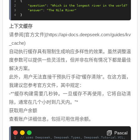
{
"question"
:
"Which is the longest river in the world?"
,
"answer"
:
"The Nile River"
}
上下文缓存
请参阅[官方文件](https://api-docs.deepseek.com/guides/kv
_cache)
自动执行缓存具有限制生成响应多样性的效果。虽然调整温
度参数可以提供一些灵活性，但并非在所有情况下都是最佳
解决方案。
此外，用户无法直接干预执行手动“缓存清除”。在这方面，
我建议您参考官方文件，其中规定：
-*“缓存构建需要几秒钟。一旦缓存不再使用，它将自动清
除，通常在几个小时到几天内。”*
获取用户余额
查看账户详细信息，包括可用信用余额。
Pascal
// uses Deepseek, Deepseek.Types, Deepseek.Tutorial.VCL;