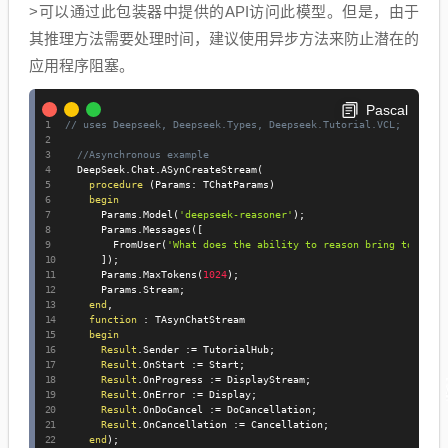
>可以通过此包装器中提供的API访问此模型。但是，由于
其推理方法需要处理时间，建议使用异步方法来防止潜在的
应用程序阻塞。
Pascal
// uses Deepseek, Deepseek.Types, Deepseek.Tutorial.VCL;
//Asynchronous example
  DeepSeek
.
Chat
.
ASynCreateStream
(
procedure
(
Params
:
 TChatParams
)
begin
      Params
.
Model
(
'deepseek-reasoner'
)
;
      Params
.
Messages
(
[
        FromUser
(
'What does the ability to reason bring to lang
]
)
;
      Params
.
MaxTokens
(
1024
)
;
      Params
.
Stream
;
end
,
function
:
 TAsynChatStream

begin
Result
.
Sender 
:=
 TutorialHub
;
Result
.
OnStart 
:=
 Start
;
Result
.
OnProgress 
:=
 DisplayStream
;
Result
.
OnError 
:=
 Display
;
Result
.
OnDoCancel 
:=
 DoCancellation
;
Result
.
OnCancellation 
:=
 Cancellation
;
end
)
;