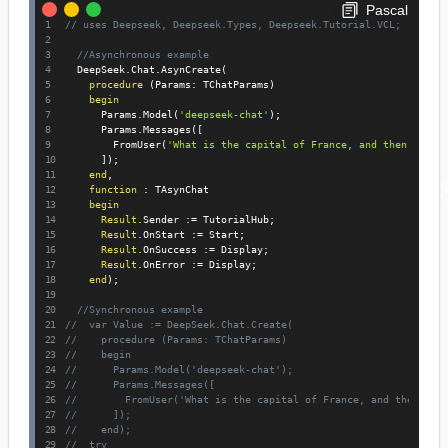
Pascal
// uses Deepseek, Deepseek.Types, Deepseek.Tutorial.VCL;
//Asynchronous example
  DeepSeek
.
Chat
.
AsynCreate
(
procedure
(
Params
:
 TChatParams
)
begin
      Params
.
Model
(
'deepseek-chat'
)
;
      Params
.
Messages
(
[
        FromUser
(
'What is the capital of France, and then the c
]
)
;
end
,
function
:
 TAsynChat

begin
Result
.
Sender 
:=
 TutorialHub
;
Result
.
OnStart 
:=
 Start
;
Result
.
OnSuccess 
:=
 Display
;
Result
.
OnError 
:=
 Display
;
end
)
;
//Synchronous example
//  var Value := DeepSeek.Chat.Create(
//    procedure (Params: TChatParams)
//    begin
//      Params.Model('deepseek-chat');
//      Params.Messages([
//        FromUser('What is the capital of France, and then the
//      ]);
//    end);
//  try