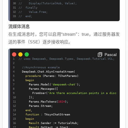
//    Display(TutorialHub, Value);
//  finally
//    Value.Free;
//  end;
流媒体消息
在生成消息时，您可以启用“stream”：true，通过服务器发
送的事件（SSE）逐步接收响应。
Pascal
// uses Deepseek, Deepseek.Types, Deepseek.Tutorial.VCL;
//Asynchronous example
  DeepSeek
.
Chat
.
ASynCreateStream
(
procedure
(
Params
:
 TChatParams
)
begin
      Params
.
Model
(
'deepseek-chat'
)
;
      Params
.
Messages
(
[
        FromUser
(
'Are there accumulation points in a discrete t
]
)
;
      Params
.
MaxTokens
(
1024
)
;
      Params
.
Stream
;
end
,
function
:
 TAsynChatStream

begin
Result
.
Sender 
:=
 TutorialHub
;
Result
.
OnStart 
:=
 Start
;