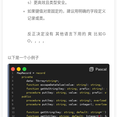
s
）更高效且类型安全。
如果键值对是固定的，建议用明确的字段定义
记录或类。
反正决定没有 其他语言下用的 爽 比如G
O，，，，
以下是一个小例子
Pascal
MapRecord 
=
record
private
      data
:
 TArray
<
string
>
;
function
 escapeDataValue
(
value
:
string
)
:
string
;
function
 getAsString
(
key
:
string
;
 prefix
:
string
)
:
string
procedure
 put
(
key
:
string
;
 value
:
string
;
 prefix
:
string
)
public
procedure
 put
(
key
:
string
;
 value
:
string
)
;
overload
;
procedure
 put
(
key
:
string
;
 value
:
 integer
)
;
overload
;
function
 getString
(
key
:
string
;
default
:
string
=
''
)
:
stri
function
 getInt
(
key
:
string
;
default
:
 Integer
=
0
)
:
 Integer