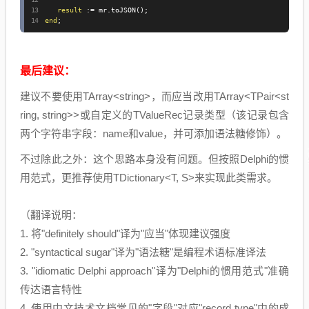
result
:=
 mr
.
toJSON
(
)
;
end
;
最后建议：
建议不要使用TArray<string>，而应当改用TArray<TPair<st
ring, string>>或自定义的TValueRec记录类型（该记录包含
两个字符串字段：name和value，并可添加语法糖修饰）。
不过除此之外：这个思路本身没有问题。但按照Delphi的惯
用范式，更推荐使用TDictionary<T, S>来实现此类需求。
（翻译说明：
1. 将"definitely should"译为"应当"体现建议强度
2. "syntactical sugar"译为"语法糖"是编程术语标准译法
3. "idiomatic Delphi approach"译为"Delphi的惯用范式"准确
传达语言特性
4. 使用中文技术文档常见的"字段"对应"record type"中的成