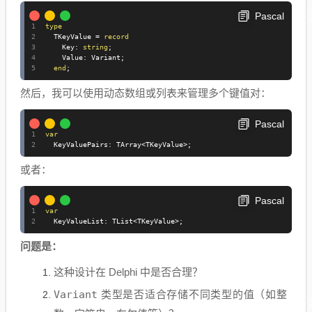
Pascal
type
  TKeyValue 
=
record
    Key
:
string
;
    Value
:
 Variant
;
end
;
然后，我可以使用动态数组或列表来管理多个键值对：
Pascal
var
  KeyValuePairs
:
 TArray
<
TKeyValue
>
;
或者：
Pascal
var
  KeyValueList
:
 TList
<
TKeyValue
>
;
问题是：
这种设计在 Delphi 中是否合理？
Variant
类型是否适合存储不同类型的值（如整