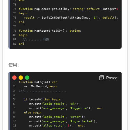
end
;
function
 MapRecord
.
getInt
(
key
:
string
;
default
:
 Integer
=
0
)
:
 Int
begin
result
:=
 StrToIntDef
(
getAsString
(
key
,
'i'
)
,
default
)
;
end
;
function
 MapRecord
.
toJSON
(
)
:
string
;
begin
//。。。。。。转换
end
;
使用：
Pascal
function
 DoLogin
(
)
;
var
   mr
:
 MapRecord
;
begin
///。。。。。。。。。。。。。。。
if
 LoginOK 
then
begin
      mr
.
put
(
'login_result'
,
'ok'
)
;
      mr
.
put
(
'user_message'
,
'Logged in'
)
;
end
else
begin
      mr
.
put
(
'login_result'
,
'error'
)
;
      mr
.
put
(
'user_message'
,
'Login failed'
)
;
      mr
.
put
(
'allow_retry'
,
0
)
;
end
;