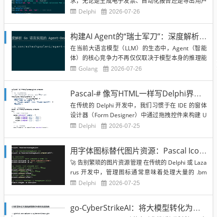
求，无论是生成电子发票、自动化报告还是导出用户
手册。然而，许多 PDF 库依赖于庞大的第三方框架或
Delphi
2026-07-26
复杂的运行时环境。SynPDF 作为一个纯 Pascal 编写
的轻量级 PDF 生成库，为 Delphi 和 Free Pascal 开
构建AI Agent的“瑞士军刀”：深度解析 Go 语言实现的 Agent-Deck 框架
发者提供了一个无...
在当前大语言模型（LLM）的生态中，Agent（智能
体）的核心竞争力不再仅仅取决于模型本身的推理能
力，而在于它能调用多少工具以及如何与外部世界交
Golang
2026-07-26
互。然而，为每个 Agent 编写重复的 API 集成代码是
一项极其繁琐的工作。 agent-deck 正是为了解决这
Pascal-# 像写HTML一样写Delphi界面？深度解析 sempare-delphi-template-engine 模板引擎
一痛点而生的开源项目。它为 Go 语言...
在传统的 Delphi 开发中，我们习惯于在 IDE 的窗体
设计器（Form Designer）中通过拖拽控件来构建 U
I。虽然这种方式直观，但在面对需要高度动态化、由
Delphi
2026-07-25
数据驱动的界面，或者需要将 UI 逻辑与业务逻辑彻底
分离的场景时，传统的 .dfm 文件显得过于僵硬。 se
用字体图标替代图片资源：Pascal IconFontsImageList 深度解析与实战指南
mpare-delphi...
🚀 告别繁琐的图片资源管理 在传统的 Delphi 或 Laza
rus 开发中，管理图标通常意味着处理大量的 .bm
p、.png 或 .res 文件。当你需要支持多种分辨率（Hi
Delphi
2026-07-25
DPI）或需要快速更改图标颜色时，传统的 TImageLi
st 往往显得力不从心：要么导致资源文件体积剧增，
go-CyberStrikeAI：将大模型转化为顶级渗透测试专家的实战指南
要么在缩放时出...