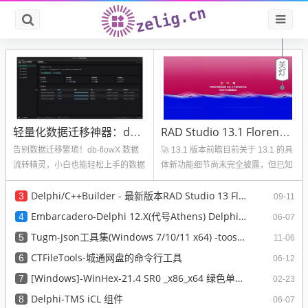
轻量化数据迁移神器：db-flowX 数据流转精灵正式亮相-轻量、简洁、稳定
RAD Studio 13.1 Florence- Embarcadero最新一代Delphi/C++Builder 集成开发环境
告别数据迁移繁琐！db-flowX 数据
🚀 13.1 版本前瞻目前关于 13.1 的具
流转精灵，小白也能轻松上手的数据
体新功能细节尚未完全披露，但已知
库转换神器做开发、搞运维、处...
的改进方向包括：增强的...
Delphi/C++Builder - 最新版本RAD Studio 13 Florence 初体验
3
09-11
Embarcadero-Delphi 12.X(代号Athens) Delphi 12/12.1/12.3(各个版本 lite 便携版下载)
4
06-07
Tugm-Json工具集(Windows 7/10/11 x64) -toosify.cn 在线版
5
11-06
CTFileTools-城通网盘的命令行工具
6
06-12
[Windows]-WinHex-21.4 SR0 _x86_x64 绿色单文件版
7
02-23
Delphi-TMS iCL 组件
8
06-07