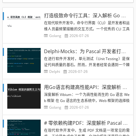
打造极致命令行工具：深入解析 Go 语言高效 CLI 框架 `entireio/cli`
在现代软件开发中，命令行界面（CLI）是开发者和运
维人员最频繁接触的交互方式。一个优秀的 CLI 工具
不仅需要功能强大，更需要具备清晰的参数解析、优
Golang
2026-07-26
雅的帮助文档以及极低的学习成本。entireio/cli 正是
一个为 Go 语言开发者量身定制的轻量级框架，旨在
Delphi-Mocks：为 Pascal 开发者打造的轻量级 Mock 框架，彻底终结单元测试中的依赖噩梦
简化 CLI 应用的构建流程，让开发者将...
在进行软件开发时，单元测试（Unit Testing）是保
证代码质量的基石。然而，开发者经常会遇到一个棘
手的问题：如何测试一个依赖于复杂外部系统的类？
Delphi
2026-07-26
如果你在测试一个订单处理类，而该类依赖于一个数
据库连接、一个第三方支付 API 或一个复杂的硬件驱
用Go语言构建高性能API：深度解析 Vibium 框架的极简主义与实战指南
动，你显然不能在每次运行测试时都去连接真实的数
深度解析 Vibium：一个为高性能而生的 Go 语言 We
据库...
b 框架 在 Go 语言的生态系统中，Web 框架的选择极
其丰富。从追求极致性能的 Gin，到功能完备的 Ech
Golang
2026-07-26
o，再到标准库的 net/http。然而，Vibium 的出现为
开发者提供了一种新的视角：如何在保持极简主义的
# 零依赖构建PDF：深度解析 Pascal SynPDF 库及其高效应用
同时，提供足够强大...
在现代软件开发中，生成 PDF 文档是一项常见的需