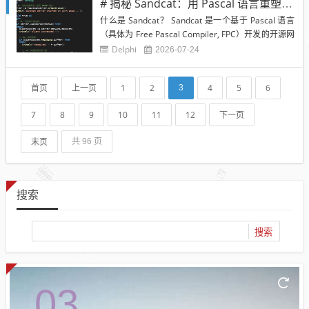
# 揭秘 Sandcat：用 Pascal 语言重塑的轻量级网络通信利器
辑，或者...
什么是 Sandcat？ Sandcat 是一个基于 Pascal 语言
（具体为 Free Pascal Compiler, FPC）开发的开源网
络通信项目。在现代编程语言被 Rust、Go 和 Python
Delphi
2026-07-24
统治的时代，Sandcat 试图通过 Pascal 语言严谨的类
型检查和高效的编译执行能力...
首页
上一页
1
2
4
5
6
3
7
8
9
10
11
12
下一页
末页
共 96 页
搜索
Search
03