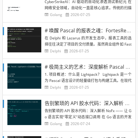
CyberStrikeAI：AI 驱动的自动化渗透测试新纪元 在
网络安全领域，自动化一直是核心追求。传统的扫描
器（如 Nessus, OpenVAS）虽然高效，但缺乏“逻辑
Golang
2026-07-25
思考”能力，无法像人类渗透测试员那样根据扫描结果
灵活调整策略。CyberStrikeAI 的出现，旨在通过集
# 唤醒 Pascal 的报表之魂：FortesReport-CE 深度解析与实战指南
成先进的大语言模型（...
在 Delphi 和 Lazarus 的开发生态中，报表工具的选
择往往决定了项目的交付质量。虽然商业组件如 Fast
Report 或 ReportBuilder 功能强大，但对于追求开
Delphi
2026-07-25
源、轻量且高度可定制的开发者来说，FortesReport-
CE 提供了一个极具吸引力的替代方案。 什么是 For
# 极简主义的艺术：深度解析 Pascal Lightpack——打造轻量级 Pascal 编译工具链的利器
t...
1. 项目概述：什么是 Lightpack？ Lightpack 是一个
为 Pascal 语言设计的轻量级打包与构建工具。在现代
软件开发中，我们习惯了 npm、pip 或 cargo 这样的
Delphi
2026-07-25
包管理和构建系统，但在 Pascal 语言（尤其是 Free
Pascal/Lazarus 生态）中，很多开发...
告别繁琐的 API 胶水代码：深入解析 NoFx —— 让 Go 语言实现“零定义”动态接口调用
告别繁琐的 API 胶水代码：深入解析 NoFx —— 让 G
o 语言实现“零定义”动态接口调用 在 Go 语言的开发
实践中，我们经常陷入一种“结构体地狱”：为了调用
Golang
2026-07-24
一个第三方 API 或处理动态 JSON 数据，我们需要定
义大量的 struct，编写冗长的 json.Unmarshal 逻